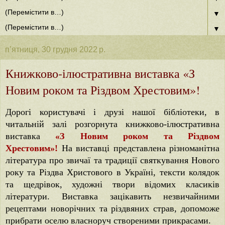
▼
▼
пʼятниця, 30 грудня 2022 р.
Книжково-ілюстративна виставка «З
Новим роком та Різдвом Хрестовим»!
Дорогі користувачі і друзі нашої бібліотеки, в
читальній залі розгорнута книжково-ілюстративна
виставка
«З Новим роком та Різдвом
Хрестовим»!
На виставці представлена різноманітна
література про звичаї та традиції святкування Нового
року та Різдва Христового в Україні, тексти колядок
та щедрівок, художні твори відомих класиків
літератури. Виставка зацікавить незвичайними
рецептами новорічних та різдвяних страв, допоможе
прибрати оселю власноруч створеними прикрасами.