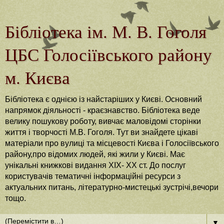
Бібліотека ім. М. В. Гоголя
ЦБС Голосіївського району
м. Києва
Бібліотека є однією із найстаріших у Києві. Основний
напрямок діяльності - краєзнавство. Бібліотека веде
велику пошукову роботу, вивчає маловідомі сторінки
життя і творчості М.В. Гоголя. Тут ви знайдете цікаві
матеріали про вулиці та місцевості Києва і Голосіївського
району,про відомих людей, які жили у Києві. Має
унікальні книжкові видання ХІХ- ХХ ст. До послуг
користувачів тематичні інформаційні ресурси з
актуальних питань, літературно-мистецькі зустрічі,вечори
тощо.
▼