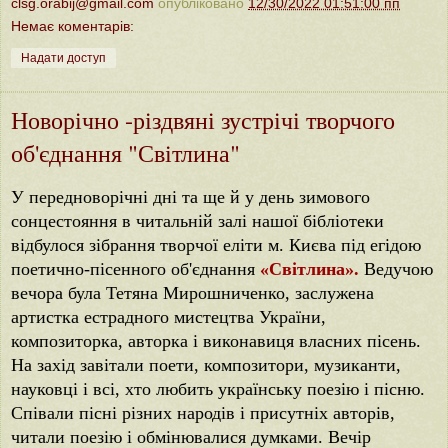
clsg.orabij@gmail.com
опубліковано
12/30/2022 01:51:00 пп
Немає коментарів:
Надати доступ
Новорічно -різдвяні зустрічі творчого
об'єднання "Світлина"
У передноворічні дні та ще й у день зимового
сонцестояння в читальній залі нашої бібліотеки
відбулося зібрання творчої еліти м. Києва під егідою
поетично-пісенного об'єднання
«Світлина».
Ведучою
вечора була Тетяна Мирошниченко, заслужена
артистка естрадного мистецтва України,
композиторка, авторка і виконавиця власних пісень.
На захід завітали поети, композитори, музиканти,
науковці і всі, хто любить українську поезію і пісню.
Співали пісні різних народів і присутніх авторів,
читали поезію і обмінювалися думками. Вечір