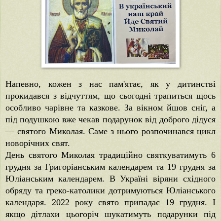
Напевно, кожен з нас пам'ятає, як у дитинстві
прокидався з відчуттям, що сьогодні трапиться щось
особливо чарівне та казкове. За вікном йшов сніг, а
під подушкою вже чекав подарунок від доброго дідуся
— святого Миколая. Саме з нього розпочинався цикл
новорічних свят.
День святого Миколая традиційно святкуватимуть 6
грудня за Григоріанським календарем та 19 грудня за
Юліанським календарем. В Україні віряни східного
обряду та греко-католики дотримуються Юліанського
календаря. 2022 року свято припадає 19 грудня. І
якщо дітлахи цьогоріч шукатимуть подарунки під