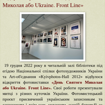
Миколая або Ukraine. Front Line»
19 грудня 2022 року в читальній залі бібліотеки під
егідою Національної спілки фотохудожників України
та Art-об'єднання «Kyivphotos-Нall 2012» відбулося
відкриття фотовиставки
«День Святого Миколая
або Ukraine. Front Line».
Свої роботи презентували
митці з різних куточків України. Фотомистецький
проєкт присвячений українським захисникам та
захисницям і всім нам, укранцям, нашій боротьбі за